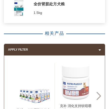
全价肾脏处方犬粮
1.5kg
相关产品
APPLY FILTER
克补 消化支持软咀嚼
克补