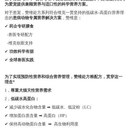
为爱宠提供兼顾营养与适口性的科学营养方案。
对于患宠，赞维处方系列符合维克一贯坚持的低碳水-高蛋白营养理
念的
患病动物专属营养解决方案
，赞维是：
✔
药企专研膳食
-
兽医专研配方
-
维克创新支持
✔
功效科学有据
✔
全球兽医实践
为了实现预防性营养和综合营养管理，赞维处方粮配方，贯穿这一
理念*
1
，
尊重犬猫天性营养需求
2
，
低碳水高蛋白：
✔
➡
减少碳水化合物含量
低碳水、低淀粉（LC）
✔
➡
增加蛋白质含量
高蛋白（HP）
✔
➡
保持高动物蛋白含量
高生物利用度