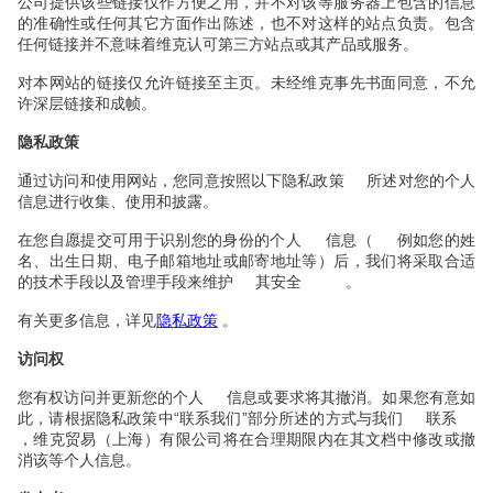
公司提供该些链接仅作方便之用，并不对该等服务器上包含的信息
的准确性或任何其它方面作出陈述，也不对这样的站点负责。包含
任何链接并不意味着维克认可第三方站点或其产品或服务。
对本网站的链接仅允许链接至主页。未经维克事先书面同意，不允
许深层链接和成帧。
政策
隐私
政策
通过访问和使用网站，您同意按照以下隐私
所述对您的个人
信息进行收集、使用和披露。
（
在您自愿提交可用于识别您的身份的个人
信息
例如您的姓
等）后
采取合适
名、出生日期、电子邮箱地址或邮寄地址
，我们将
的技术手段以及管理手段来维护
其安全
。
隐私政策
有关更多信息，详见
。
访问权
您有权访问并更新您的个人
信息或要求将其撤消。如果您有意如
根据隐私政策中“
联系我们”
部分所述的方式与我们
此，请
联系
，维克贸易（上海）有限公司将在合理期限内在其文档中修改或撤
个人
消该等
信息。