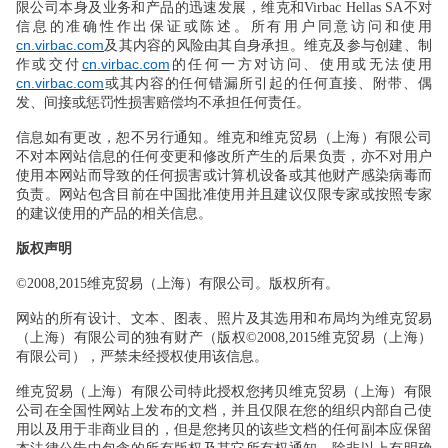
限公司本身及业务和产品的迅速发展，维克和Virbac Hellas SA
不对
信息的准确性作出保证或陈述。所有用户同意访问和使用
cn.virbac.com
及其内容的风险由其自身承担。维克及参与创建、制
cn.virbac.com
作或交付
的任何一方对访问、使用或无法使用
cn.virbac.com
或其内容的任何错漏所引起的任何直接、附带、偶
发、间接或惩罚性损害赔偿均不承担任何责任。
信息如有更改，恕不另行通知。维克和维克贸易（上海）有限公司
不对本网站信息的任何变更和修改所产生的后果负责，亦不对用户
使用本网站而导致的任何损害或计算机设备或其他财产感染病毒而
负责。网站包含目前在中国批准使用并且建议仅限专家或按照专家
的建议使用的产品的相关信息。
版权声明
©2008,2015
维克贸易（上海）有限公司。版权所有。
网站的所有设计、文本、图表、照片及其选用和布局均为维克贸易
（上海）有限公司的独有财产（版权©2008,2015
维克贸易（上海）
有限公司），严禁未经授权使用该信息。
维克贸易（上海）有限公司特此授权您拷贝维克贸易（上海）有限
公司在全国性网站上发布的文档，并且仅限在您的组织内部自己使
用以及用于非商业目的，但是您拷贝的该些文档的任何副本应保留