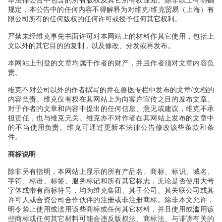
本法律公告中包含的所有版权及其它所有权通知。除非以上有明确
规定，本公告中的任何内容不得解释为对维克/
维克贸易（上海）有
限公司所有的任何版权的任何许可或授予任何其它权利。
严禁未经维克事先书面许可对本网站上的材料作其它使用，包括上
文以外的其它目的的复制，以及修改、分发或再发布。
本网站上刊登的文章均属于作者的财产，并且作者须对文章内容负
责。
维克不对公司以外的作者撰写的并在兽医专栏中发布的文章/
文档的
内容负责。维克仅有权在其网站上为向客户宣传之目的发布文章。
对于作者的文章和内容中提出的任何信息、意见或建议，维克不承
担责任，也与维克无关。维克亦不对作者在其网站上发布的文章中
的不当使用负责。维克可通过更新本法律公告修改该些条款和条
件。
商标说明
除非另有指明，本网站上显示的所有产品名、商标、标识、域名、
字符、标语、标签、服务标记和所有其它标志，无论是否使用大号
字体或带有商标符号，均为维克集团、其子公司、其关联公司或其
许可人或合资公司合作伙伴的注册或非注册商标。除非本文允许，
明令禁止使用或滥用该些商标或任何其它材料，并且使用或滥用该
些商标或任何其它材料可能会违反版权法、商标法、与诽谤有关的